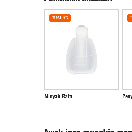
JUALAN
Penyuntik Minyak
Pen