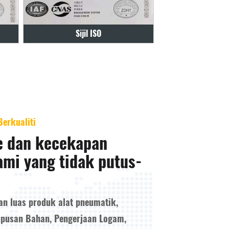
Sijil
21080123
erkualiti
e dan kecekapan
ami yang tidak putus-
n luas produk alat pneumatik,
upusan Bahan, Pengerjaan Logam,