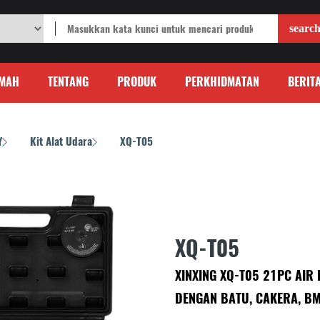
MAH
TENTANG
PRODUK
PERKHIDMATAN
BERIT
Y
Kit Alat Udara
XQ-T05
/
/
XQ-T05
XINXING XQ-T05 21PC AIR 
DENGAN BATU, CAKERA, BM