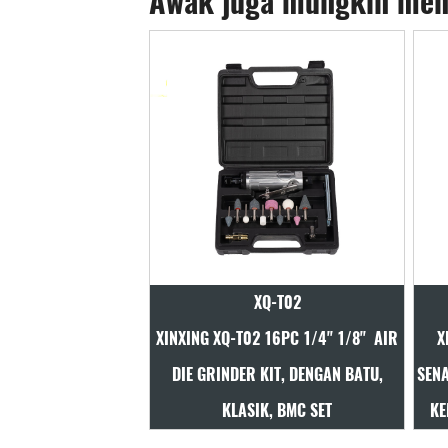
Awak juga mungkin men
XQ-T02
XQ-T03B
 16PC 1/4" 1/8" AIR
XINXING XQ-T03B 17PC 1/2" KIT
XINX
KIT, DENGAN BATU,
SENANG IMPAK UDARA, 488NM, TUKUL
G
K, BMC SET
KEMBAR, DENGAN SOKET, BMC SET