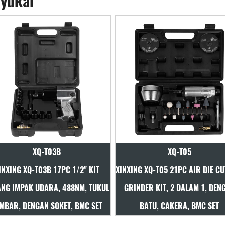
yukai
XQ-T05
XQ-T22
ING XQ-T05 21PC AIR DIE CUTTER-
XINXING XQ-T22 10PC 190MM
RINDER KIT, 2 DALAM 1, DENGAN
TUKUL KIT, DENGAN SPRING, 
BATU, CAKERA, BMC SET
PAHAT PANJANG, BMC SET