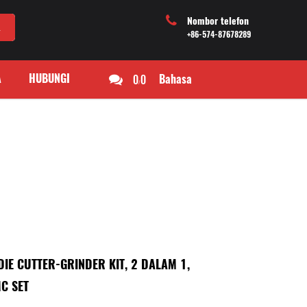
Nombor telefon
+86-574-87678289
A
HUBUNGI
0
0
Bahasa
/
DIE CUTTER-GRINDER KIT, 2 DALAM 1,
C SET