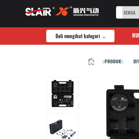
Beli mengikut kategori
RU
RUMAH
PRODUK
DI
/
/