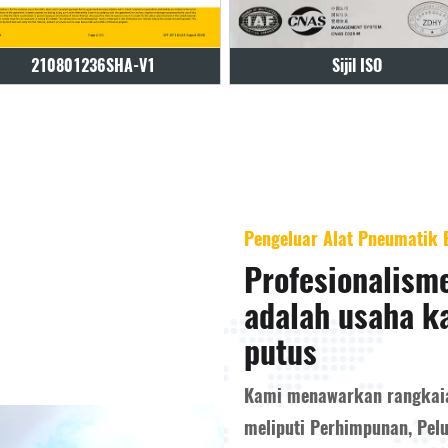
Sijil ISO
Sijil ISO
Pengeluar Alat Pneumatik B
Profesionalism
adalah usaha k
putus
Kami menawarkan rangkaia
meliputi Perhimpunan, Pel