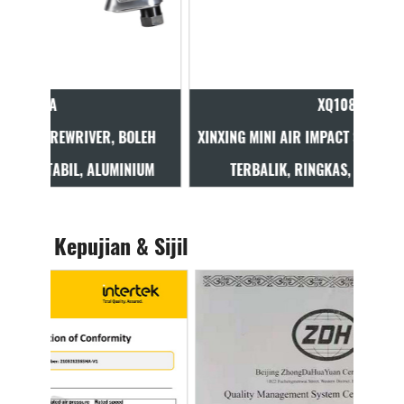
XQ108
 BOLEH
XINXING MINI AIR IMPACT SCREWRIVER, BOLEH
XI
INIUM
TERBALIK, RINGKAS, RUANG SEMPIT
Kepujian & Sijil