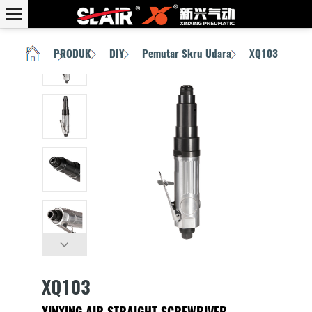
PRODUK
DIY
Pemutar Skru Udara
XQ103
RUMAH
/
/
/
/
XQ103
XINXING AIR STRAIGHT SCREWRIVER,