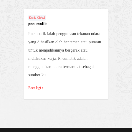
Dunia Global
Duni
pneumatik
Ciri
Pneumatik ialah penggunaan tekanan udara
1. 
yang
yang dihasilkan oleh hentaman atau putaran
yang
untuk menjadikannya bergerak atau
pen
an
melakukan kerja. Pneumatik adalah
ada
rja
menggunakan udara termampat sebagai
adal
sumber ku...
Baca
Baca lagi