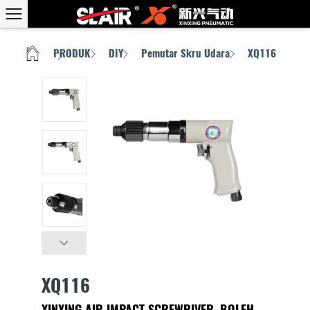
PRODUK
DIY
Pemutar Skru Udara
XQ116
RUMAH
/
/
/
/
XQ116
XINXING AIR IMPACT SCREWRIVER, BOLEH