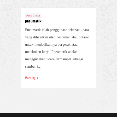
Dunia Global
Duni
pneumatik
Ciri
Pneumatik ialah penggunaan tekanan udara
1. 
yang
yang dihasilkan oleh hentaman atau putaran
yang
untuk menjadikannya bergerak atau
pen
an
melakukan kerja. Pneumatik adalah
ada
rja
menggunakan udara termampat sebagai
adal
sumber ku...
Baca
Baca lagi