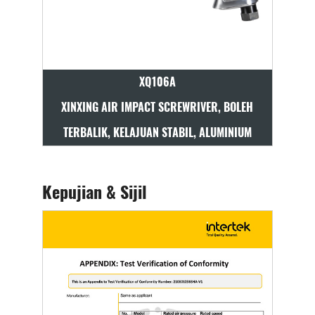
XQ106A
EH
XINXING AIR IMPACT SCREWRIVER, BOLEH
XINXING 
TERBALIK, KELAJUAN STABIL, ALUMINIUM
TER
Kepujian & Sijil